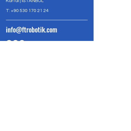
Kartal | İSTANBUL
T:
+90 530 170 21 24
info@ftrobotik.com
FTROBOTİK
BÜLTEN
FTRobotik yeniliklerinden
haberdar olmak için
bültenimize kaydolun