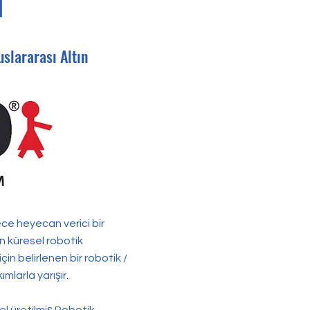
ı
slararası Altın
ece heyecan verici bir
ın küresel robotik
çin belirlenen bir robotik /
mlarla yarışır.