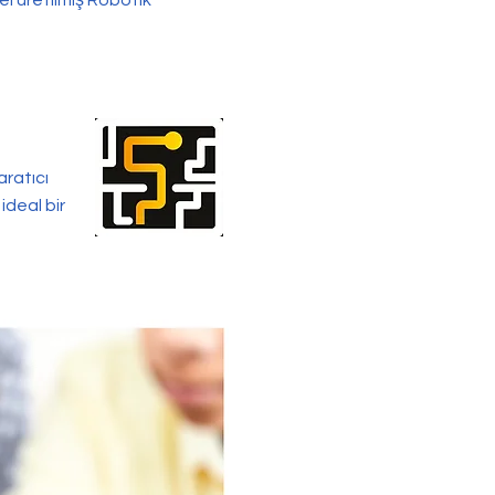
el üretilmiş Robotik
aratıcı
ideal bir