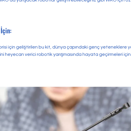
 WRO’da yarışacak robotlar geliştirebileceğiniz gibi WRO için öz
İçin:
isi için geliştirilen bu kit, dünya çapındaki genç yeteneklere y
lerini heyecan verici robotik yarışmasında hayata geçirmeleri için 