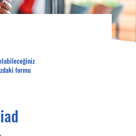
ılabileceğiniz
ızdaki formu
iad