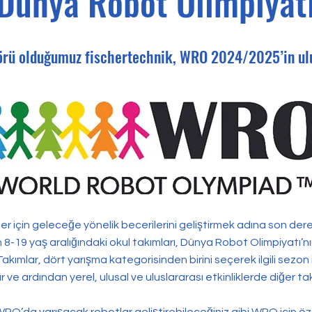
Dünya Robot Olimpiyat
törü olduğumuz fischertechnik, WRO 2024/2025’in ulu
er için geleceğe yönelik becerilerini geliştirmek adına son der
n 8-19 yaş aralığındaki okul takımları, Dünya Robot Olimpiyatı’n
akımlar, dört yarışma kategorisinden birini seçerek ilgili sezon i
 ve ardından yerel, ulusal ve uluslararası etkinliklerde diğer takı