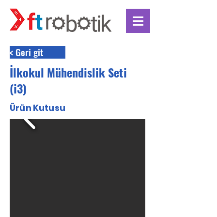
< Geri git
İlkokul Mühendislik Seti
(i3)
Ürün Kutusu