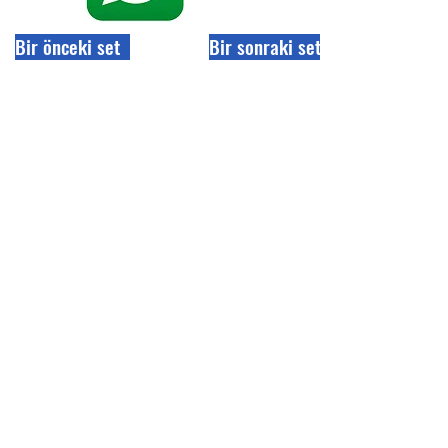
Bir önceki set
Bir sonraki set
İLETİŞİM
Çavuşoğlu Mah. Spor Cad. Dağ Sok.
No:10/A Kartal | İSTANBUL
www.ftrobotik.com
Kartal | İSTANBUL
T:
+90 530 170 21 24
info@ftrobotik.com